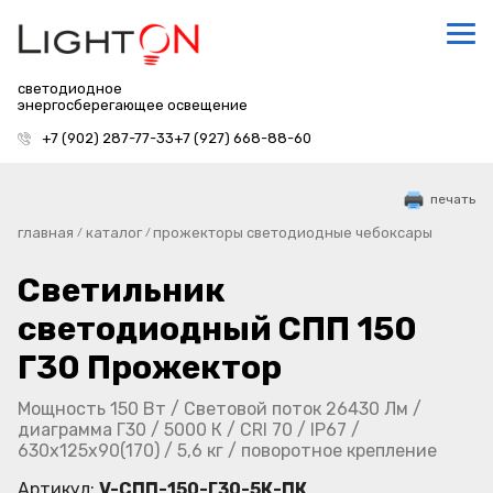
светодиодное
энергосберегающее освещение
+7 (902) 287-77-33
+7 (927) 668-88-60
печать
главная
каталог
прожекторы светодиодные чебоксары
/
/
Светильник
светодиодный СПП 150
Г30 Прожектор
Мощность 150 Вт / Световой поток 26430 Лм /
диаграмма Г30 / 5000 К / CRI 70 / IP67 /
630х125х90(170) / 5,6 кг / поворотное крепление
Артикул:
V-СПП-150-Г30-5К-ПК