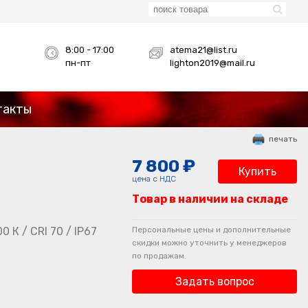
8:00 - 17:00
atema21@list.ru
пн-пт
lighton2019@mail.ru
такты
печать
7 800 ₽
Купить
цена с НДС
Товар в наличии на складе
 К / CRI 70 / IP67
Персональные цены и дополнительные
скидки можно уточнить у менеджеров
по продажам.
Задать вопрос