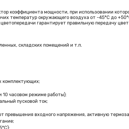
тор коэффициента мощности, при использовании которог
очих температур окружающего воздуха от -45°С до +50°
 цветопередачи гарантирует правильную передачу цвет
енных, складских помещений и т.п.
х комплектующих;
и 10 часовом режиме работы);
альный пусковой ток;
, от превышения входного напряжения, активную термоз
гание;
°C);