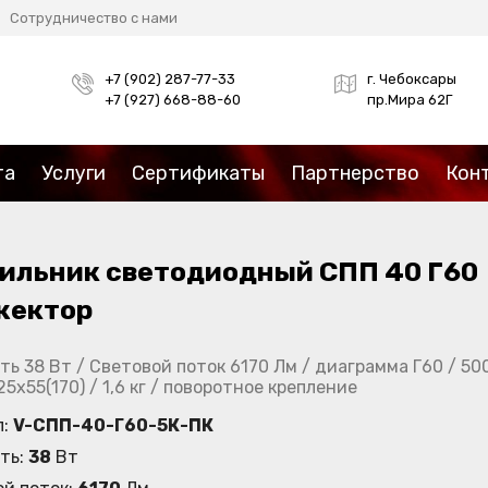
Сотрудничество с нами
+7 (902) 287-77-33
г. Чебоксары
+7 (927) 668-88-60
пр.Мира 62Г
та
Услуги
Сертификаты
Партнерство
Кон
ильник светодиодный СПП 40 Г60
жектор
ь 38 Вт / Световой поток 6170 Лм / диаграмма Г60 / 5000
25х55(170) / 1,6 кг / поворотное крепление
л:
V-СПП-40-Г60-5К-ПК
ть:
38
Вт