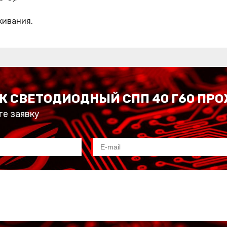
живания.
К СВЕТОДИОДНЫЙ СПП 40 Г60 ПР
те заявку