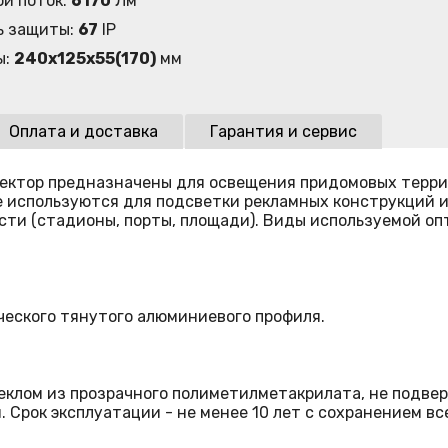
ой поток:
6170
Лм
ь защиты:
67
IP
ы:
240х125х55(170)
мм
Оплата и доставка
Гарантия и сервис
ектор предназначены для освещения придомовых терри
же используются для подсветки рекламных конструкций 
и (стадионы, порты, площади). Виды используемой оптик
ческого тянутого алюминиевого профиля.
клом из прозрачного полиметилметакрилата, не подве
 Срок эксплуатации - не менее 10 лет с сохранением вс