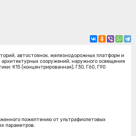
торий, автостоянок, железнодорожных платформ и
и архитектурных сооружений, наружного освещения
и: К15 (концентрированная), Г30, Г60, Г90
рженного пожелтению от ультрафиолетовых
ех параметров.