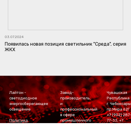
03.07.2024
Появилась новая позиция светильник "Среда", серия
ЖКХ
Лайтон -
Завод-
Чувашская
светодиодное
производитель,
Республика
энергосберегающее
и
г. Чебоксары
освещение
профессиональный
пр.Мира 62Г
в сфере
+7 (902) 287
Политика
промышленного
77-33
,
+7
конфиденциальности
светодиодного
(927) 668-