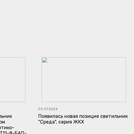
03.07.2024
льник
Появилась новая позиция светильник
ом
"Среда", серия ЖКХ
птико-
Т11-8-БАП-