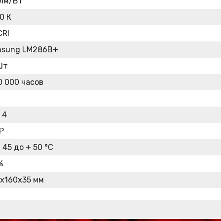
 лм/Вт
0 К
CRI
sung LM286B+
Шт
0 000 часов
 4
IP
- 45 до + 50 °C
%
x160x35 мм