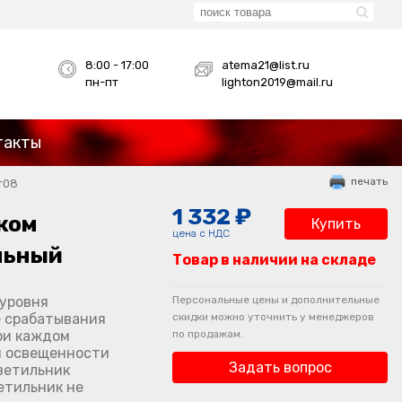
8:00 - 17:00
atema21@list.ru
пн-пт
lighton2019@mail.ru
такты
печать
т08
1 332 ₽
ком
Купить
цена с НДС
льный
Товар в наличии на складе
 уровня
Персональные цены и дополнительные
е срабатывания
скидки можно уточнить у менеджеров
ри каждом
по продажам.
я освещенности
Задать вопрос
ветильник
етильник не