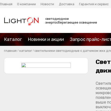
Главная
О компании
Новости
Доставка
Гарантия и сервис
светодиодное
энергосберегающее освещение
Каталог
Новинки и акции
Запрос прайс-лис
главная
каталог
светильники светодиодные с датчиком жкх для 
/
/
Свет
движ
Светиль
освещен
микрово
появлен
выше по
выключа