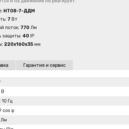
тся и на движение не реагирует.
л:
НТ08-7-ДДМ
ть:
7
Вт
ой поток:
770
Лм
ь защиты:
40
IP
ы:
220x160x35
мм
авка
Гарантия и сервис
т
 В
 10 Гц
9 cos φ
 Лм