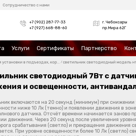
Сотрудничество с нами
+7 (902) 287-77-33
г. Чебоксары
+7 (927) 668-88-60
пр.Мира 62Г
та
Услуги
Сертификаты
Партнерство
Кон
установки в подъездах, кор...
светильник светодиодный модель н
/
ильник светодиодный 7Вт с датчи
ения и освещенности, антиванда
ник включаются на 20 секунд (минимум) при снижении
ности ниже 10 Лк (темно) и появлении движения в зон
лнового датчика. Отсчёт времени начинается заново п
ии движения. Через 20 секунд после увеличения уровн
рога срабатывания (светло) и прекращения движения с
ется. При уровне освещенности более 10 Лк (светло) св