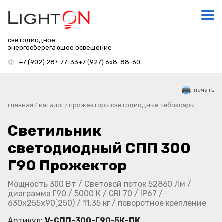
светодиодное
энергосберегающее освещение
+7 (902) 287-77-33
+7 (927) 668-88-60
печать
главная
каталог
прожекторы светодиодные чебоксары
/
/
Светильник
светодиодный СПП 300
Г90 Прожектор
Мощность 300 Вт / Световой поток 52860 Лм /
диаграмма Г90 / 5000 К / CRI 70 / IP67 /
630х255х90(250) / 11,35 кг / поворотное крепление
Артикул:
V-СПП-300-Г90-5К-ПК