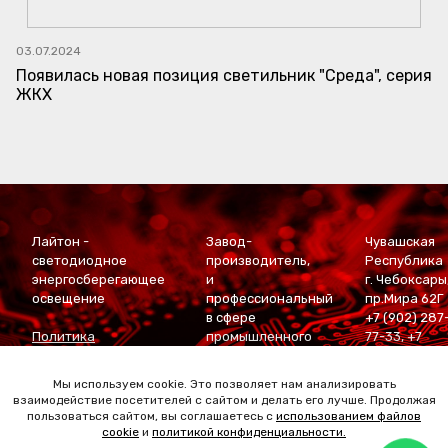
03.07.2024
Появилась новая позиция светильник "Среда", серия
ЖКХ
Лайтон -
Завод-
Чувашская
светодиодное
производитель,
Республика
энергосберегающее
и
г. Чебоксары
освещение
профессиональный
пр.Мира 62Г
в сфере
+7 (902) 287
Политика
промышленного
77-33
,
+7
конфиденциальности
светодиодного
(927) 668-
Политика
освещения
88-60
Мы используем cookie. Это позволяет нам анализировать
использования
Golden Studio
-
atema21@list
взаимодействие посетителей с сайтом и делать его лучше. Продолжая
файлов cookie
продвижение
пользоваться сайтом, вы соглашаетесь с
использованием файлов
сайта
cookie
и
политикой конфиденциальности.