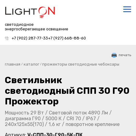
светодиодное
энергосберегающее освещение
+7 (902) 287-77-33
+7 (927) 668-88-60
печать
главная
каталог
прожекторы светодиодные чебоксары
/
/
Светильник
светодиодный СПП 30 Г90
Прожектор
Мощность 29 Вт / Световой поток 4890 Лм /
диаграмма Г90 / 5000 К / CRI 70 / IP67 /
240х125х55(170) / 1,6 кг / поворотное крепление
Артикул:
V-СПП-30-Г90-5К-ПК