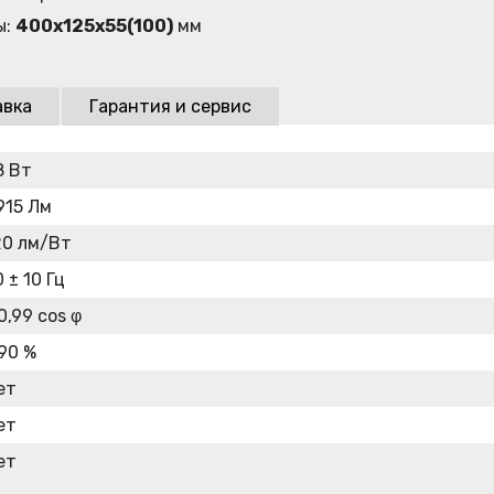
ы:
400х125х55(100)
мм
авка
Гарантия и сервис
8 Вт
915 Лм
20 лм/Вт
 ± 10 Гц
0,99 cos φ
 90 %
ет
ет
ет