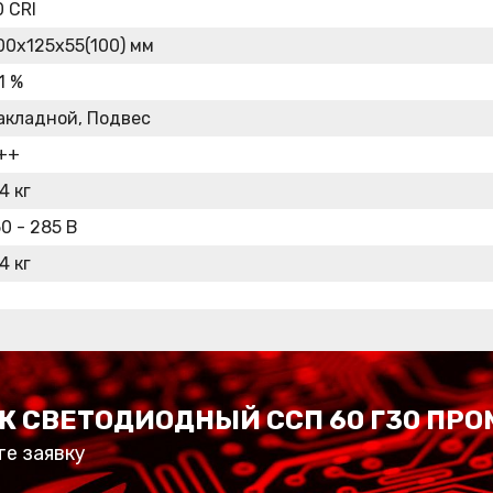
0 CRI
00х125х55(100) мм
1 %
акладной, Подвес
++
4 кг
50 - 285 В
4 кг
К СВЕТОДИОДНЫЙ ССП 60 Г30 ПРО
те заявку