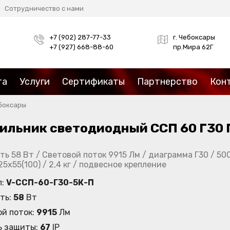
Сотрудничество с нами
+7 (902) 287-77-33
г. Чебоксары
+7 (927) 668-88-60
пр.Мира 62Г
та
Услуги
Сертификаты
Партнерство
Кон
боксары
ильник светодиодный ССП 60 Г30
ь 58 Вт / Световой поток 9915 Лм / диаграмма Г30 / 5000
25х55(100) / 2,4 кг / подвесное крепление
л:
V-ССП-60-Г30-5К-П
ть:
58
Вт
ой поток:
9915
Лм
ь защиты:
67
IP