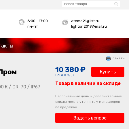
8:00 - 17:00
atema21@list.ru
пн-пт
lighton2019@mail.ru
такты
печать
10 380 ₽
 Пром
Купить
цена с НДС
Товар в наличии на складе
 К / CRI 70 / IP67
Персональные цены и дополнительные
скидки можно уточнить у менеджеров
по продажам.
Задать вопрос