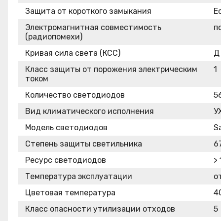
Защита от короткого замыкания
Е
Электромагнитная совместимость
п
(радиопомехи)
Кривая сила света (КСС)
Д
Класс защиты от порожения электрическим
1
током
Количество светодиодов
5
Вид климатического исполнения
У
Модель светодиодов
S
Степень защиты светильника
67
Ресурс светодиодов
>
Температура эксплуатации
о
Цветовая температура
4
Класс опасности утилизации отходов
5