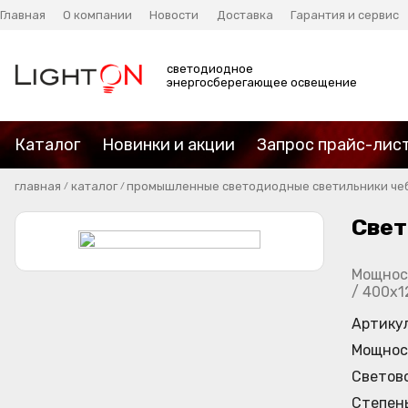
Главная
О компании
Новости
Доставка
Гарантия и сервис
светодиодное
энергосберегающее освещение
Каталог
Новинки и акции
Запрос прайс-лис
главная
каталог
промышленные светодиодные светильники че
/
/
Свет
Мощност
/ 400х1
Артику
Мощнос
Светов
Степен