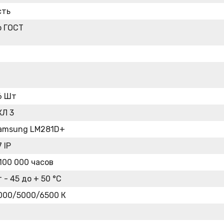
сть
о ГОСТ
6 Шт
ХЛ 3
amsung LM281D+
 IP
 100 000 часов
т - 45 до + 50 °C
000/5000/6500 К