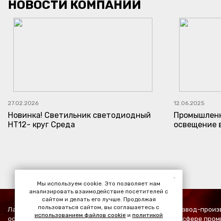
НОВОСТИ КОМПАНИИ
27.02.2026
12.06.2025
Новинка! Светильник светодиодный
Промышленн
НТ12- круг Среда
освещение 
Мы используем cookie. Это позволяет нам
анализировать взаимодействие посетителей с
сайтом и делать его лучше. Продолжая
пользоваться сайтом, вы соглашаетесь с
Лайтон - светодиодное энергосберегающее
Завод-произ
использованием файлов cookie
и
политикой
освещение
в сфере про