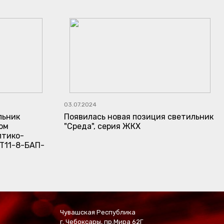
03.07.2024
льник
Появилась новая позиция светильник
ом
"Среда", серия ЖКХ
птико-
Т11-8-БАП-
Чувашская Республика
г. Чебоксары, пр.Мира 62Г