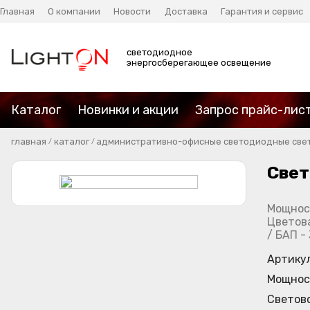
Главная
О компании
Новости
Доставка
Гарантия и сервис
светодиодное
энергосберегающее освещение
Каталог
Новинки и акции
Запрос прайс-лис
главная
каталог
административно-офисные светодиодные све
/
/
Свет
Мощност
Цветова
/ БАП -
Артику
Мощнос
Светов