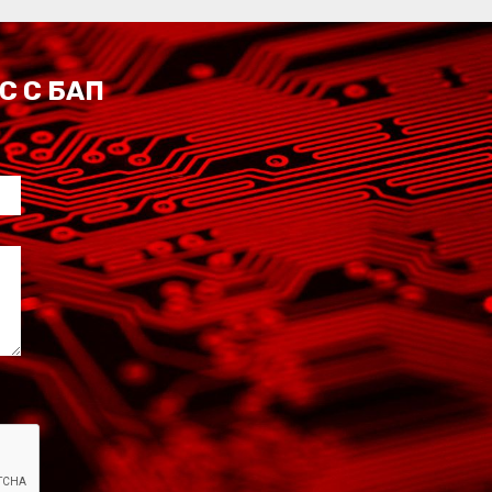
С С БАП