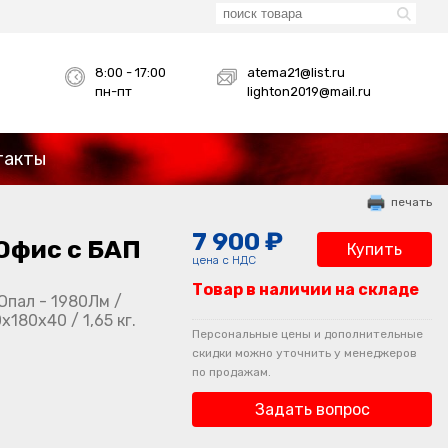
8:00 - 17:00
atema21@list.ru
пн-пт
lighton2019@mail.ru
такты
печать
7 900 ₽
Офис с БАП
Купить
цена с НДС
Товар в наличии на складе
Опал - 1980Лм /
180х40 / 1,65 кг.
Персональные цены и дополнительные
скидки можно уточнить у менеджеров
по продажам.
Задать вопрос