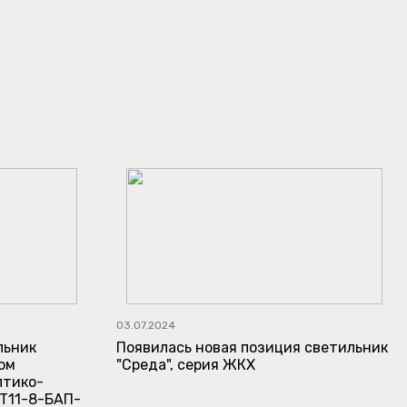
03.07.2024
льник
Появилась новая позиция светильник
ом
"Среда", серия ЖКХ
птико-
Т11-8-БАП-