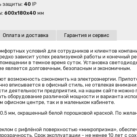
ь защиты:
40
IP
ы:
600х180х40
мм
Оплата и доставка
Гарантия и сервис
омфортных условий для сотрудников и клиентов компан
ередко зависит успех реализуемой работы и конечный р
 помещении в темное время суток. Установка светодиод
е является долговечным, безопасным и экономичным.
т возможность сэкономить на электроэнергии. Припот
но вписывается в офисный стиль, не отвлекая внимани
сти деятельности предприятия, на нашем сайте можно
ать оборудование различной мощности и варианта испо
м офисном центре, так и в маленьком кабинете.
 0.5 мм, окрашенный белой порошковой краской. По жел
клом с рифлёной поверхностью «микропризма», обеспе
озрачность. Срок эксплуатации - не менее 10 лет с со