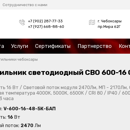
Сотрудничество с нами
+7 (902) 287-77-33
г. Чебоксары
+7 (927) 668-88-60
пр.Мира 62Г
та
Услуги
Сертификаты
Партнерство
Кон
тильники чебоксары
ильник светодиодный СВО 600-16 
ь 16 Вт / Световой поток модуля 2470Лм, МП - 2170Лм, 
я температура 4000К, 5000К, 6500К / CRI 80 / IP40 / 600х
 3 часа
л:
V-600-16-48-5К-БАП
ть:
16
Вт
ой поток:
2470
Лм