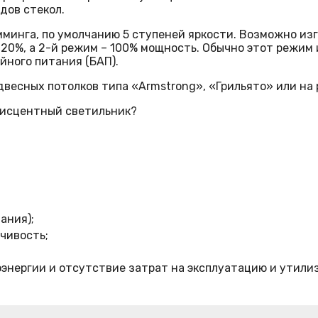
дов стекол.
мминга, по умолчанию 5 ступеней яркости. Возможно и
 20%, а 2-й режим – 100% мощность. Обычно этот режим
йного питания (БАП).
весных потолков типа «Armstrong», «Грильято» или на 
нисцентный светильник?
ания);
чивость;
оэнергии и отсутствие затрат на эксплуатацию и утил