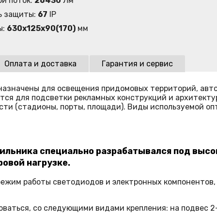
ой поток:
26430
Лм
ь защиты:
67
IP
ы:
630х125х90(170)
мм
Оплата и доставка
Гарантия и сервис
азначены для освещения придомовых территорий, авто
ются для подсветки рекламных конструкций и архитект
и (стадионы, порты, площади). Виды используемой оптик
льника специально разрабатывался под высоки
ровой нагрузке.
жим работы светодиодов и электронных компонентов, и
ваться, со следующими видами крепления: на подвес 2