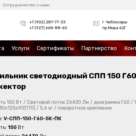
Сотрудничество с нами
+7 (902) 287-77-33
г. Чебоксары
+7 (927) 668-88-60
пр.Мира 62Г
та
Услуги
Сертификаты
Партнерство
Кон
ильник светодиодный СПП 150 Г6
жектор
ь 150 Вт / Световой поток 26430 Лм / диаграмма Г60 / 5
630х125х90(170) / 5,6 кг / поворотное крепление
л:
V-СПП-150-Г60-5К-ПК
ть:
150
Вт