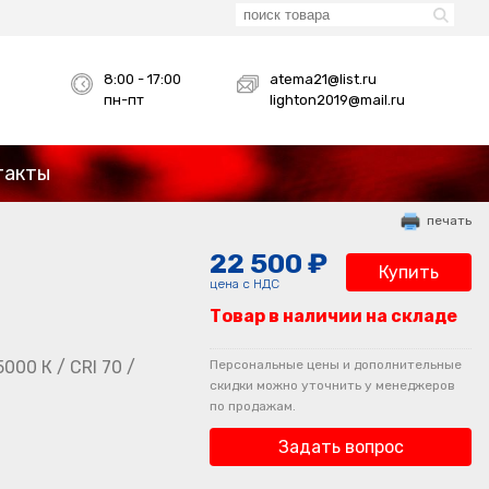
8:00 - 17:00
atema21@list.ru
пн-пт
lighton2019@mail.ru
такты
печать
22 500 ₽
0
Купить
цена с НДС
Товар в наличии на складе
000 К / CRI 70 /
Персональные цены и дополнительные
скидки можно уточнить у менеджеров
по продажам.
Задать вопрос