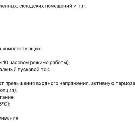
енных, складских помещений и т.п.
х комплектующих;
и 10 часовом режиме работы);
альный пусковой ток;
, от превышения входного напряжения, активную термоз
опция);
гание;
°C);
живания.