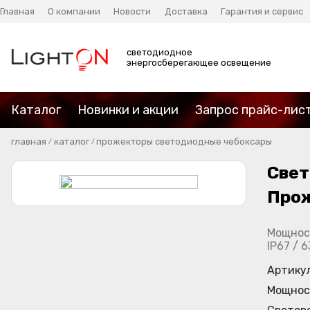
Главная
О компании
Новости
Доставка
Гарантия и сервис
светодиодное
энергосберегающее освещение
Каталог
Новинки и акции
Запрос прайс-лис
главная
каталог
прожекторы светодиодные чебоксары
/
/
Свет
Про
Мощност
IP67 / 
Артику
Мощнос